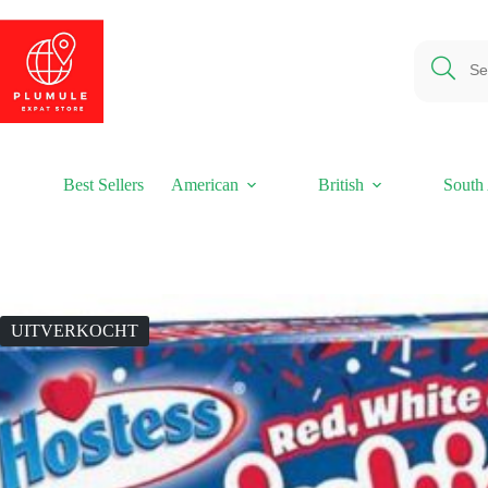
Ga
naar
de
inhoud
Best Sellers
American
British
South 
UITVERKOCHT