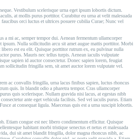
 neque. Vestibulum scelerisque urna eget ipsum lobortis dictum.
culis, at mollis purus porttitor. Curabitur eu urna at velit malesuada
n faucibus orci luctus et ultrices posuere cubilia Curae; Nunc vel
cursus a mi ac, semper tempor dui. Aenean fermentum ullamcorper
 ipsum. Nulla sollicitudin arcu sit amet augue mattis porttitor. Morbi
 libero est eu elit. Quisque porttitor rutrum ex, eu pulvinar nulla
uctor purus. Mauris nec tellus turpis. Aenean iaculis vulputate
isque sapien id auctor consectetur. Donec sapien lorem, feugiat
m sollicitudin fringilla sem, sit amet auctor lorem vulputate vel.
m ac convallis fringilla, urna lacus finibus sapien, luctus rhoncus
utrum quis. In blandit odio a pharetra tempor. Cras ullamcorper
urus quis scelerisque. Nullam gravida nisi lacus, at egestas nibh
e consectetur ante eget vehicula facilisis. Sed vel iaculis purus. Etiam
Fusce at consequat ligula. Maecenas quis est a urna suscipit lobortis.
ibh. Etiam congue est nec libero condimentum efficitur. Quisque
llentesque habitant morbi tristique senectus et netus et malesuada
vida, dui sit amet blandit fringilla, dolor magna rhoncus nibh, ac
ique. Curabitur convallis dolor nisl, ac porta velit gravida a. Etiam