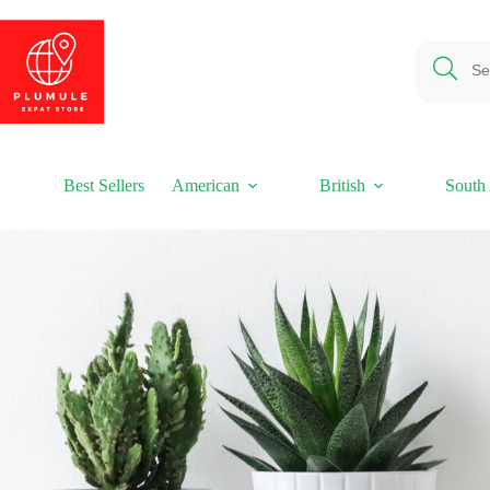
Ga
naar
de
inhoud
Best Sellers
American
British
South 