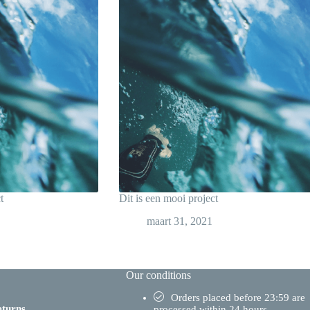
t
Dit is een mooi project
maart 31, 2021
Our conditions
Orders placed before 23:59 are
eturns
processed within 24 hours