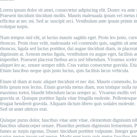
Lorem ipsum dolor sit amet, consectetur adipiscing elit. Donec eu ante
Praesent tincidunt tincidunt mollis. Mauris malesuada ipsum vel metus ia
efficitur at nec mi. Sed ac suscipit orci. Vestibulum ante ipsum primis i
volutpat turpis.
Nam tempus nisl elit, ut luctus mauris sagittis eget. Proin leo justo, 
rhoncus. Proin risus velit, malesuada vel commodo quis, sagittis sit amet
rhoncus, ligula sed luctus porttitor, dui augue tincidunt diam, in placerat
dignissim at. Aenean metus ligula, vestibulum eu augue eget, facilisis a
imperdiet. Praesent placerat finibus arcu sed bibendum. Vivamus sceler
aliquet leo ac, ornare semper nibh. Cras varius consectetur gravida. Etia
Etiam faucibus neque quis justo luctus, quis facilisis lacus vehicula.
Etiam id diam at nunc aliquet tincidunt et nec dui. Mauris commodo, lore
felis ipsum non lectus. Etiam gravida metus diam, non tristique nulla r
maximus tortor, blandit bibendum lacus semper ac. Vivamus mollis vel p
gravida ut. Quisque porttitor ligula vitae fringilla molestie. Pellentesqu
feugiat hendrerit gravida. Aliquam dictum libero quis sodales molestie. 
Sed sit amet ultrices erat.
Quisque purus dolor, faucibus vitae ante vitae, elementum dignissim n
faucibus ullamcorper ornare. Phasellus pretium dignissim fermentum. Pe
fames ac turpis egestas. Donec tincidunt porttitor vulputate. Integer gra
varius neque ipsum vel neque. Morbi eget justo quis metus faucibus trist