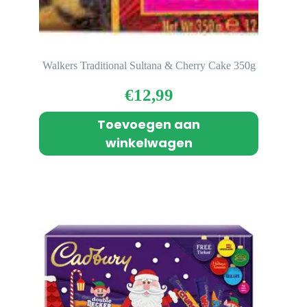
Walkers Traditional Sultana & Cherry Cake 350g
€
12,99
Toevoegen aan
winkelwagen