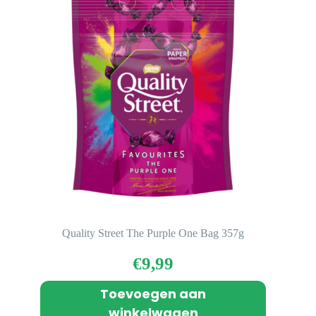
Quality Street The Purple One Bag 357g
€
9,99
Toevoegen aan
winkelwagen