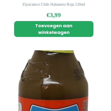
Elyucateco Chile Habanero Roja 120ml
€
3,99
Toevoegen aan
winkelwagen