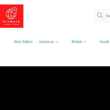
Ga
naar
de
inhoud
Best Sellers
American
British
South 