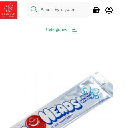
Ga
naar
Winkelwagen
de
inhoud
Catergories