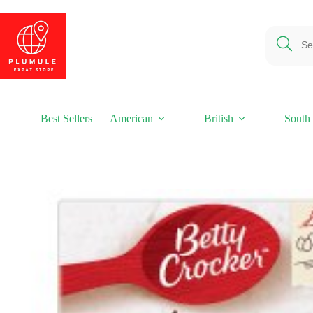
Ga
naar
de
inhoud
Best Sellers
American
British
South 