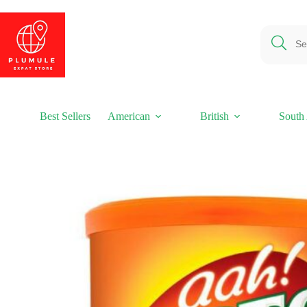
Ga
naar
de
inhoud
Best Sellers
American
British
South 