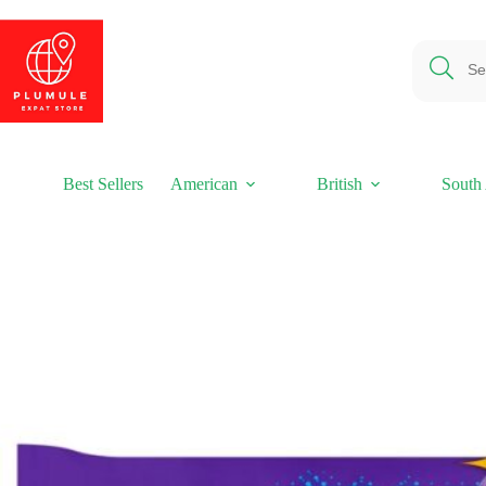
Ga
naar
de
inhoud
Best Sellers
American
British
South 