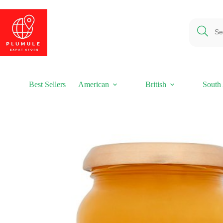
Ga
naar
de
inhoud
Best Sellers
American
British
South 