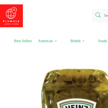
Ga
naar
de
inhoud
Best Sellers
American
British
South 