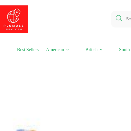
Ga
naar
de
inhoud
Best Sellers
American
British
South 