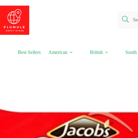
Ga
naar
de
inhoud
Best Sellers
American
British
South 