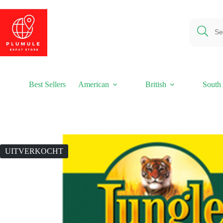
Ga
naar
de
inhoud
Best Sellers
American
British
South 
UITVERKOCHT