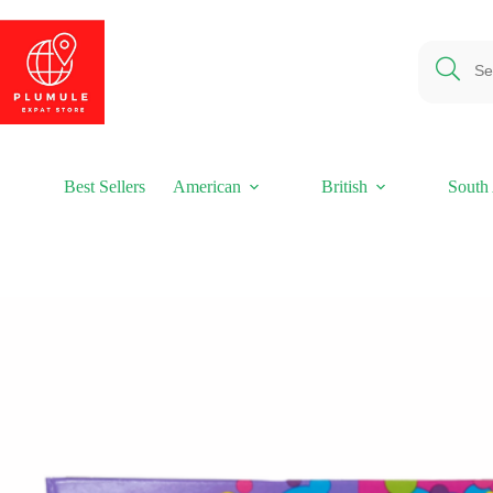
Ga
naar
de
inhoud
Best Sellers
American
British
South 