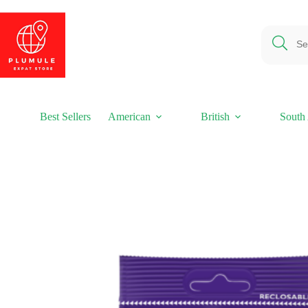
Ga
naar
de
inhoud
Best Sellers
American
British
South 