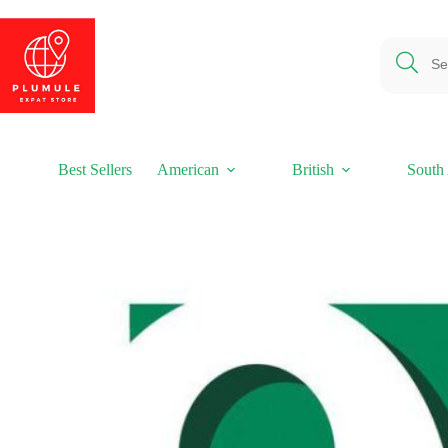
Ga
naar
de
inhoud
Best Sellers
American
British
South 